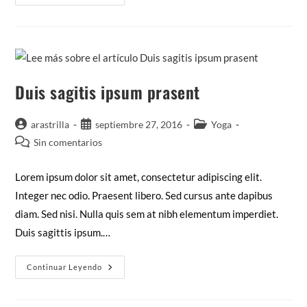
Adipiscing
An
Cursus
Duis sagitis ipsum prasent
Autor
Publicación
Categoría
arastrilla
septiembre 27, 2016
Yoga
de
de
de
Comentarios
Sin comentarios
la
la
la
de
entrada:
entrada:
entrada:
la
Lorem ipsum dolor sit amet, consectetur adipiscing elit.
entrada:
Integer nec odio. Praesent libero. Sed cursus ante dapibus
diam. Sed nisi. Nulla quis sem at nibh elementum imperdiet.
Duis sagittis ipsum.…
Duis
Continuar Leyendo
Sagitis
Ipsum
Prasent