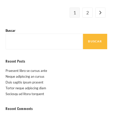
1
2
Ir a la p
Buscar
BUSCAR
Recent Posts
Praesent libro se cursus ante
Neque adipiscing an cursus
Duis sagitis ipsum prasent
Tortor neque adpiscing diam
Sociosqu ad litora torquent
Recent Comments