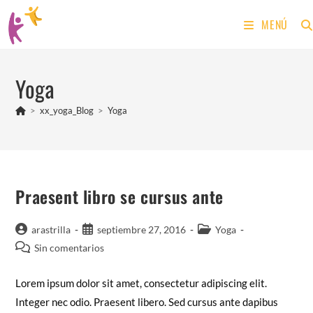
Ir
MENÚ
al
contenido
Yoga
>
xx_yoga_Blog
>
Yoga
Praesent libro se cursus ante
Autor
Publicación
Categoría
arastrilla
septiembre 27, 2016
Yoga
de
de
de
Comentarios
Sin comentarios
la
la
la
de
entrada:
entrada:
entrada:
la
Lorem ipsum dolor sit amet, consectetur adipiscing elit.
entrada:
Integer nec odio. Praesent libero. Sed cursus ante dapibus