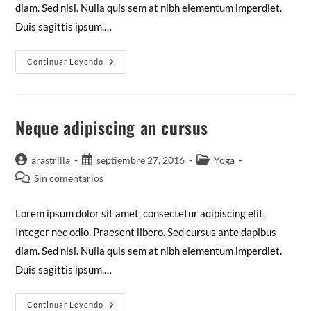
diam. Sed nisi. Nulla quis sem at nibh elementum imperdiet.
Duis sagittis ipsum.…
Praesent
Continuar Leyendo
Libro
Se
Cursus
Ante
Neque adipiscing an cursus
Autor
Publicación
Categoría
arastrilla
septiembre 27, 2016
Yoga
de
de
de
Comentarios
Sin comentarios
la
la
la
de
entrada:
entrada:
entrada:
la
Lorem ipsum dolor sit amet, consectetur adipiscing elit.
entrada:
Integer nec odio. Praesent libero. Sed cursus ante dapibus
diam. Sed nisi. Nulla quis sem at nibh elementum imperdiet.
Duis sagittis ipsum.…
Neque
Continuar Leyendo